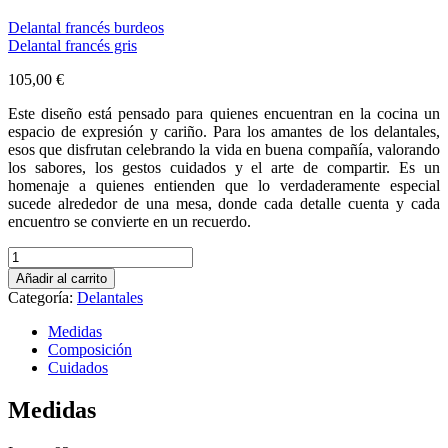
Navegación
Delantal francés burdeos
Delantal francés gris
de
105,00
€
entradas
Este diseño está pensado para quienes encuentran en la cocina un
espacio de expresión y cariño. Para los amantes de los delantales,
esos que disfrutan celebrando la vida en buena compañía, valorando
los sabores, los gestos cuidados y el arte de compartir. Es un
homenaje a quienes entienden que lo verdaderamente especial
sucede alrededor de una mesa, donde cada detalle cuenta y cada
encuentro se convierte en un recuerdo.
Delantal
francés
Añadir al carrito
color
Categoría:
Delantales
natural
cantidad
Medidas
Composición
Cuidados
Medidas