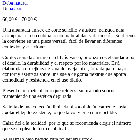
Navegación
Deba natural
Deba azul
de
Rango
60,00
€
-
70,00
€
entradas
de
Una alpargata unisex de corte sencillo y austero, pensada para
precios:
acompañar el uso cotidiano con naturalidad y discreción. Su diseño
desde
la convierte en una pieza versátil, fácil de llevar en diferentes
60,00 €
contextos y estaciones.
hasta
70,00 €
Confeccionada a mano en el País Vasco, priorizamos el cuidado por
el detalle, la durabilidad y el respeto por los materiales. Está
elaborada con tejidos de lana de oveja latxa, forrada para mayor
confort y asentada sobre una suela de goma flexible que aporta
comodidad y resistencia en el uso diario.
Presenta un ribete al tono que refuerza su acabado sobrio,
manteniendo una estética depurada.
Se trata de una colección limitada, disponible únicamente hasta
agotar el tejido existente, lo que la convierte en irrepetible.
Calza fiel a la realidad, por lo que se recomienda elegir el número
que se emplea de forma habitual.
Se realizan bajo pedido para no generar stock.