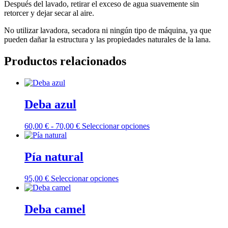
Después del lavado, retirar el exceso de agua suavemente sin
retorcer y dejar secar al aire.
No utilizar lavadora, secadora ni ningún tipo de máquina, ya que
pueden dañar la estructura y las propiedades naturales de la lana.
Productos relacionados
Deba azul
Rango
Este
60,00
€
-
70,00
€
Seleccionar opciones
de
producto
precios:
tiene
desde
múltiples
Pía natural
60,00 €
variantes.
hasta
Las
Este
95,00
€
Seleccionar opciones
70,00 €
opciones
producto
se
tiene
pueden
múltiples
Deba camel
elegir
variantes.
en
Las
la